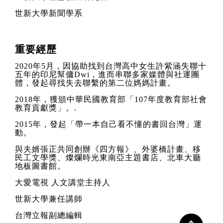
世新大學新聞學系
重要經歷
2020
年
5
月，因協助找到台灣高中女生許紫涵失聯十
五年的印尼幫傭
Dwi
，進而串聯多家媒體與社運團
體，發起尋找失去聯繫的第二位媽媽計畫。
2018
年，獲頒中華民國教育部「
107
年度教育部社會
教育貢獻獎」。
.
2015
年，發起「帶一本自己看不懂的書回台灣」運
動。
與夫婿張正共同創辦《四方報》、外婆橋計畫、移
民工文學獎、燦爛時光東南亞主題書店、北車大廳
地板圖書館。
大愛電視 人文講堂主持人
世新大學兼任講師
台灣立報副總編輯