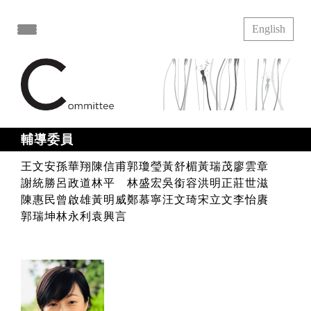
English
打開導覽選單
輔導委員
王文安
孫華翔
陳信甫
郭瓊瑩
黃舒楣
黃瑞茂
廖雲章
謝統勝
呂政道
林平
林盛宏
吳銜容
洪明正
莊世滋
陳惠民
曾啟雄
黃明威
鄭慕寧
汪文琦
宋立文
李怡賡
郭瑞坤
林永利
袁興言