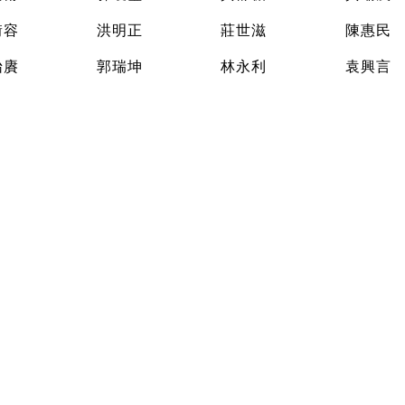
銜容
洪明正
莊世滋
陳惠民
怡賡
郭瑞坤
林永利
袁興言