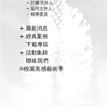
關於專案辦公室
計畫主持人
協同主持人
輔導委員
王曉玲
王文安
孫華翔
陳信甫
最新消息
郭瓊瑩
黃舒楣
黃瑞茂
本計畫相關活動訊息
經典案例
廖雲章
謝統勝
呂政道
教育部推動美感教育相關子計畫網站
國際案例
下載專區
美感教育研究中心
林平
林盛宏
吳銜容
國內案例
活動集錦
113年度
洪明正
莊世滋
陳惠民
113年度
聯絡我們
112年度
112年度
曾啟雄
黃明威
鄭慕寧
校園美感藝術季
111年度
111年度
汪文琦
宋立文
李怡賡
108年度
107年度
109年度
郭瑞坤
林永利
袁興言
107年度
106年度