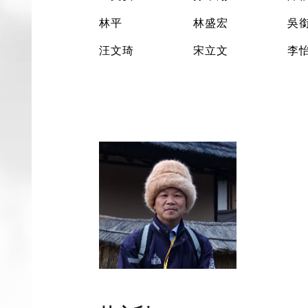
林平
林盛宏
吳
汪文琦
宋立文
李