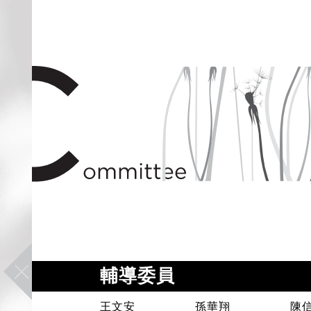
輔導委員
王文安
孫華翔
陳