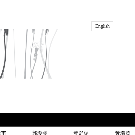
English
信甫
郭瓊瑩
黃舒楣
黃瑞茂