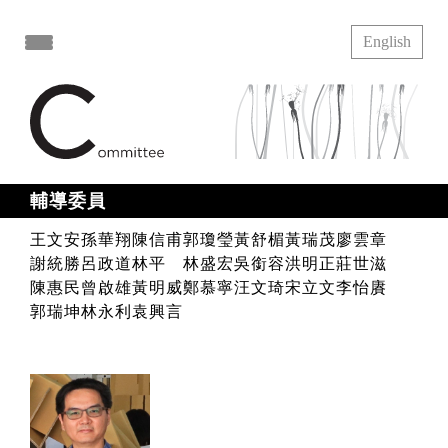
English
打開導覽選單
輔導委員
王文安
孫華翔
陳信甫
郭瓊瑩
黃舒楣
黃瑞茂
廖雲章
謝統勝
呂政道
林平
林盛宏
吳銜容
洪明正
莊世滋
陳惠民
曾啟雄
黃明威
鄭慕寧
汪文琦
宋立文
李怡賡
郭瑞坤
林永利
袁興言