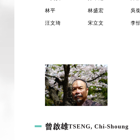
林平
林盛宏
吳
汪文琦
宋立文
李
曾啟雄
TSENG, Chi-Shoung