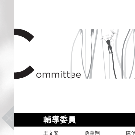
輔導委員
王文安
孫華翔
陳