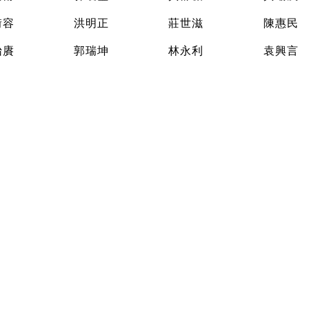
銜容
洪明正
莊世滋
陳惠民
怡賡
郭瑞坤
林永利
袁興言