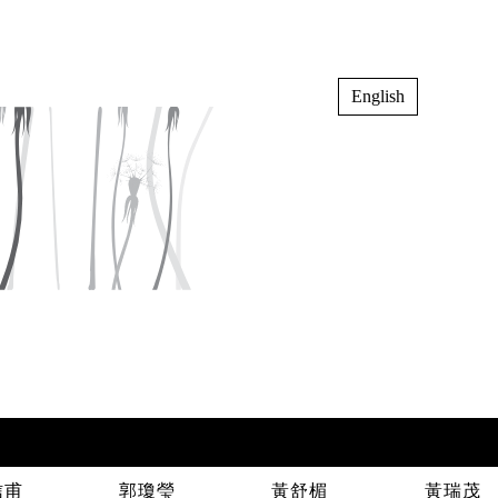
English
信甫
郭瓊瑩
黃舒楣
黃瑞茂