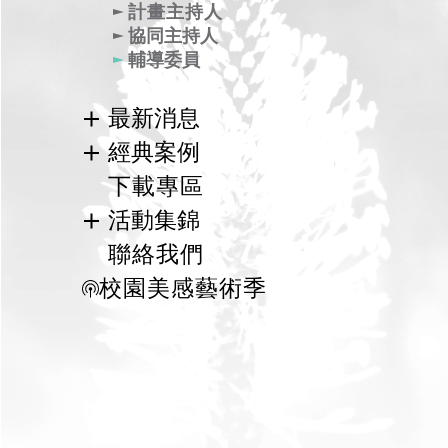
關於專案辦公室
計畫主持人
協同主持人
輔導委員
王曉玲
王文安
孫華翔
陳信甫
最新消息
郭瓊瑩
黃舒楣
黃瑞茂
本計畫相關活動訊息
經典案例
廖雲章
謝統勝
呂政道
教育部推動美感教育相關子計畫網站
國際案例
下載專區
美感教育研究中心
林平
林盛宏
吳銜容
國內案例
活動集錦
113年度
洪明正
莊世滋
陳惠民
113年度
聯絡我們
112年度
112年度
曾啟雄
黃明威
鄭慕寧
校園美感藝術季
111年度
111年度
汪文琦
宋立文
李怡賡
108年度
107年度
109年度
郭瑞坤
林永利
袁興言
107年度
106年度