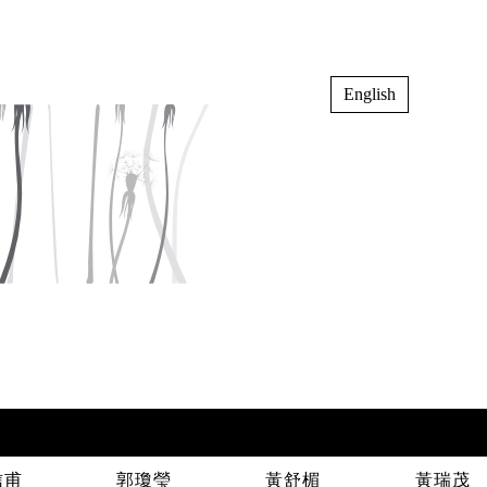
English
信甫
郭瓊瑩
黃舒楣
黃瑞茂