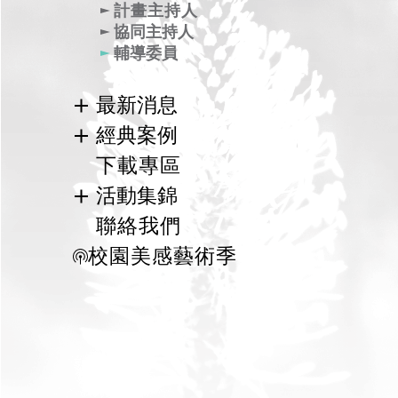
關於專案辦公室
計畫主持人
協同主持人
輔導委員
王曉玲
王文安
孫華翔
陳信甫
最新消息
郭瓊瑩
黃舒楣
黃瑞茂
本計畫相關活動訊息
經典案例
廖雲章
謝統勝
呂政道
教育部推動美感教育相關子計畫網站
國際案例
下載專區
美感教育研究中心
林平
林盛宏
吳銜容
國內案例
活動集錦
113年度
洪明正
莊世滋
陳惠民
113年度
聯絡我們
112年度
112年度
曾啟雄
黃明威
鄭慕寧
校園美感藝術季
111年度
111年度
汪文琦
宋立文
李怡賡
108年度
107年度
109年度
郭瑞坤
林永利
袁興言
107年度
106年度