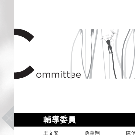
輔導委員
王文安
孫華翔
陳