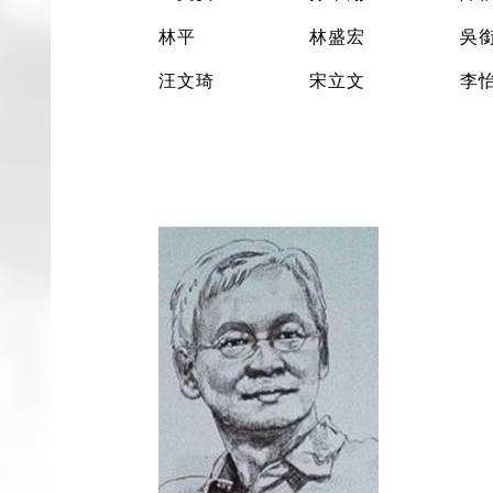
林平
林盛宏
吳
汪文琦
宋立文
李