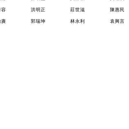
銜容
洪明正
莊世滋
陳惠民
怡賡
郭瑞坤
林永利
袁興言